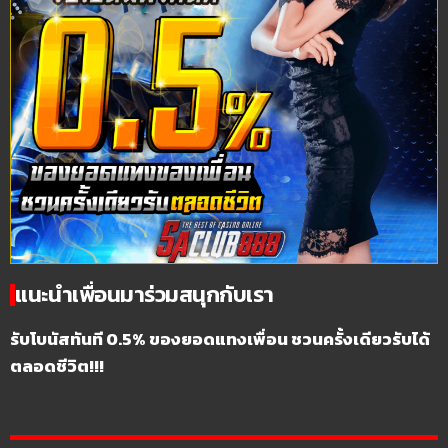
แนะนำเพื่อนมาร่วมสนุกกับเรา
รับโบนัสทันที 0.5% ของยอดแทงเพื่อน ชวนครั้งเดียวรับได้
ตลอดชีวิต!!!