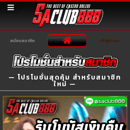
สมัครสมาชิก
เข้าสู่ระบบ
— โปรโมชั่นสุดคุ้ม สำหรับสมาชิก
ใหม่ —